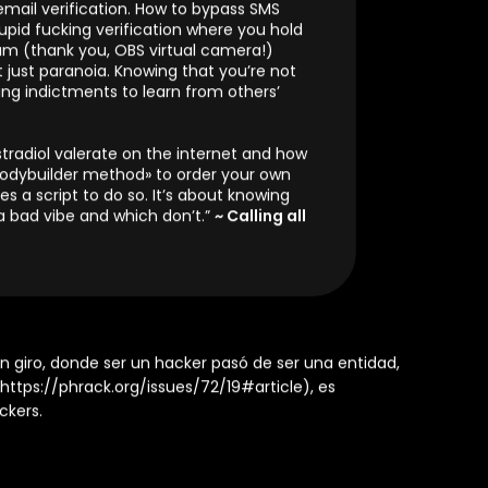
nds how the world works. It’s about
type «
google.com
» and press Enter. It’s
turns on, about memory training, A20,
essors, their caches, and their side
ers and how the right electromagnetic
em. And it’s about how Spotify and
 you can free your music from the
e than these things. It’s about knowing
and Sci-Hub and nyaa. Or where to get
. Or which trackers have what and how to
email verification. How to bypass SMS
tupid fucking verification where you hold
cam (thank you, OBS virtual camera!)
 just paranoia. Knowing that you’re not
ing indictments to learn from others’
tradiol valerate on the internet and how
bodybuilder method» to order your own