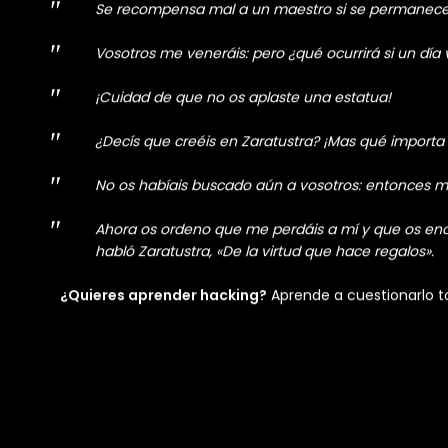
en determinada versión de Forti, ustedes también sean
hacerlo…
“¡Ahora yo me voy solo, discípulos míos! ¡También vo
En verdad, éste es mi consejo: ¡Alejaos de mí y gu
El hombre del conocimiento no sólo tiene que pod
Se recompensa mal a un maestro si se permanece s
Vosotros me veneráis: pero ¿qué ocurrirá si un dí
¡Cuidad de que no os aplaste una estatua!
¿Decís que creéis en Zaratustra? ¡Mas qué importa 