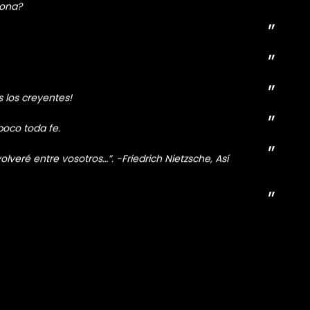
 FUD opera sin archivos, el de ustedes también pueda
s ha engañado.
igos.
rona?
 los creyentes!