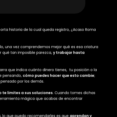
 used to call us criminals now sponsor
k at cons funded by defense
t romanticized. Zero-day brokers
 permission. Now even our rebellion
e thing: it was never really about the
as about freedom. Freedom to think, to
ut limits…”
~ The Hacker’s Renaissance:
rta historia de la cual queda registro, ¿Acaso Roma