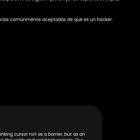
 cómo convertirte en hacker, simplemente creo que esto
uándo eres un hacker y cuándo no…
ío que se le presente
. Desde robar un banco a través
; para mí es alguien que al fijar un objetivo, es capaz
erencias comúnmente aceptadas de qué es un hacker.