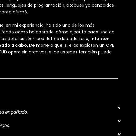
r ello, una vez comprendemos mejor qué es esa criatura
r qué tan imposible parezca,
y trabajar hasta
rra que indica cuánto dinero tienes, tu posición o la
ue pensando,
cómo puedes hacer que esto cambie
;
 pensado por los demás.
o te limites a sus soluciones
. Cuando tomes dichas
a herramienta mágica que acabas de encontrar
g, lo que puedo recomendarles es que
aprendan y
olos, lenguajes de programación, ataques ya conocidos,
mente afirmó.
ue, en mi experiencia, ha sido uno de los más
 el fondo cómo ha operado, cómo ejecuta cada una de
 los detalles técnicos detrás de cada fase,
intenten
evado a cabo
. De manera que, si ellos explotan un CVE