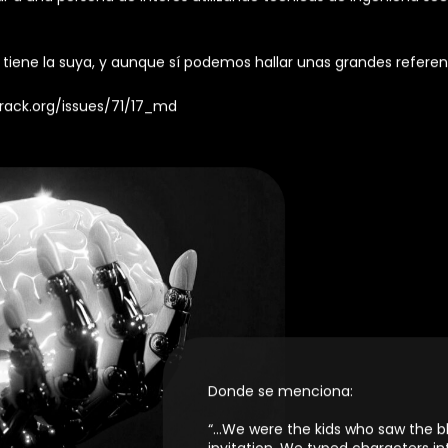
efecto me gustaría escribir una guía detallada y paso a paso de
que para empezar no existe una barra o nivel que nos indique c
ara mí es un hacker…
e control
, y que a su vez, es capaz de
resolver cualquier desaf
a una persona de interés utilizando técnicas de ingeniería social
en tiene la suya, y aunque sí podemos hallar unas grandes ref
hrack.org/issues/71/17_md