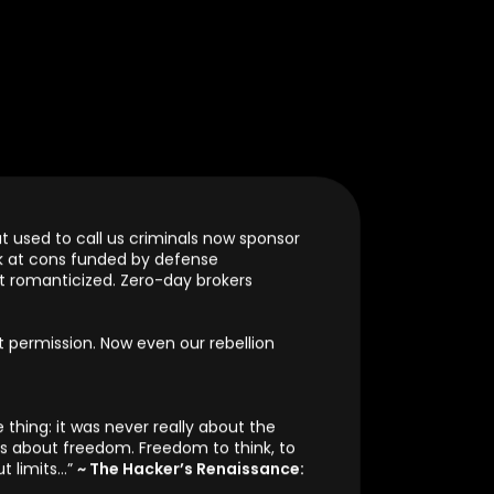
s a script to do so. It’s about knowing
 bad vibe and which don’t.”
~ Calling all
n giro, donde ser un hacker pasó de ser una entidad,
https://phrack.org/issues/72/19#article
), es
ckers.