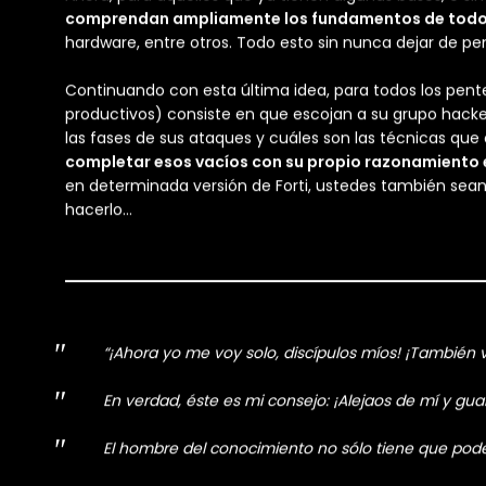
Pese a todo lo anterior, mi intención es
ayudar
a quien
llamada hacker, propongo algo muy simple para comenz
conseguirlo
.
Supongamos que te encantan los videojuegos; puedes
vida con la que cuentas. Pregúntate qué pasa en tu c
cómo puedes hacer que el computador haga aquello qu
De manera análoga, hay cientos de ejemplos. Y si bien,
soluciones, entiende y aprende todo aquello que aún n
desapareciera, pudieras recrearla y utilizarla por tu cue
Ahora, para aquellos que ya tienen algunas bases, o 
comprendan ampliamente los fundamentos de todo 
hardware, entre otros. Todo esto sin nunca dejar de p
Continuando con esta última idea, para todos los pente
productivos) consiste en que escojan a su grupo hack
las fases de sus ataques y cuáles son las técnicas que 
completar esos vacíos con su propio razonamiento 