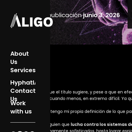
ASK
About
Indagar
Us
¿Cómo empezar en el ha
Identificación
Services
de
amenazas
HyphatIA
y
Contact
evaluación
de
Us
Fecha de publicación
junio 3, 2026
Work
riesgos.
with us
ASK