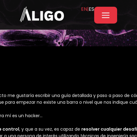
EN|
ES
cking?