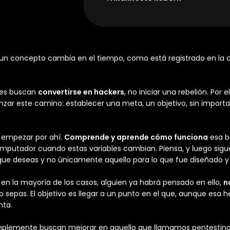
“…Now: The same corporations that
‘cybersecurity summits.’ We spea
contractors. Nation-state APTs ge
operate with impunity.
The hacker ethos was never about
needs approval.
The Spirit Remains
I know I sound bitter, but here’s th
tech or getting into systems. It w
question, to build and break witho
A Manifesto Reborn
 un concepto cambia en el tiempo, como está registrado en la co