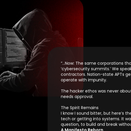
blood tests when your state require
which shipments give the US CBP a
hackers
sidero un hacker
, en la actualidad el panorama ha dado un gra
n cargo laboral
. Aunque no soy el primero en hablar del tema (
nuevos en este mundo y esperan convertirse en unos grandes ha