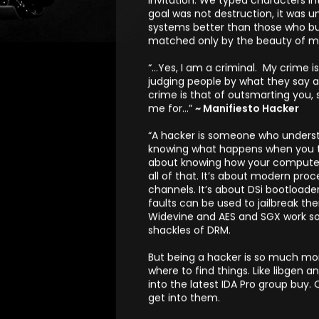
Donde se menciona:
“…We were the kids who saw the bli
invitation. We typed characters in
goal was not destruction, it was 
systems better than those who buil
matched only by the beauty of ma
“…Yes, I am a criminal. My crime is
judging people by what they say an
crime is that of outsmarting you, 
me for…”
~ Manifiesto Hacker