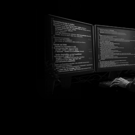
Y si bien aquello es lo que fue, y
también lo que yo con
manera de pensar y estilo de vida a ser simplemente
u
importante aclararlo para todos aquellos que entran 