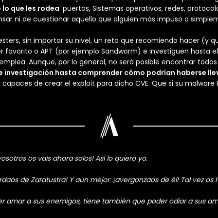
es buscan
convertirse en hackers
, no iniciar una rebelión. Po
ar este camino: establecer una meta, un objetivo, sin importa
 empezar por ahí.
Comprende y aprende cómo funciona
esa ba
omputador cuando estas variables cambian. Piensa, y luego sig
e deseas y no únicamente aquello para lo que fue diseñado y
 en la mayoría de los casos, alguien ya habrá pensado en ello,
n
o sepas. El objetivo es llegar a un punto en el que, aunque es
nta.
simplemente buscan mejorar en aquello que llamamos pentestin
lo que les rodea
: puertos, Sistemas operativos, redes, protoc
ensar ni de cuestionar aquello que alguien más impuso o simple
sters, sin importar su nivel, un reto que recomiendo hacer (y q
er favorito o APT (por ejemplo Sandworm) e investiguen hasta
emplea. Aunque, por lo general, no será posible encontrar todos
e investigación hasta comprender cómo podrían haberse ll