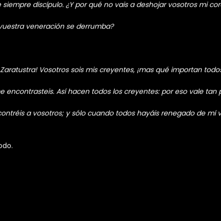
 capaces de crear el exploit para dicho CVE. Que si su malware
sotros os vais ahora solos! Así lo quiero yo.
ardaos de Zaratustra! Y aun mejor: ¡avergonzaos de él! Tal vez o
er amar a sus enemigos, tiene también que poder odiar a sus am
iempre discípulo. ¿Y por qué no vais a deshojar vosotros mi co
a vuestra veneración se derrumba?
Zaratustra! Vosotros sois mis creyentes, ¡mas qué importan todos