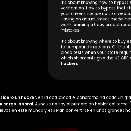
“A hacker is someone who understa
knowing what happens when you 
about knowing how your computer 
all of that. It’s about modern proc
channels. It’s about DSi bootload
faults can be used to jailbreak th
Widevine and AES and SGX work so
shackles of DRM.
But being a hacker is so much mor
where to find things. Like libgen 
into the latest IDA Pro group buy
get into them.
It’s about knowing how to bypass 
verification. How to bypass that s
your driver’s license up to a web
Having an actual threat model not
worth burning a 0day on, but read
mistakes.
It’s about knowing where to buy es
to compound injections. Or the «