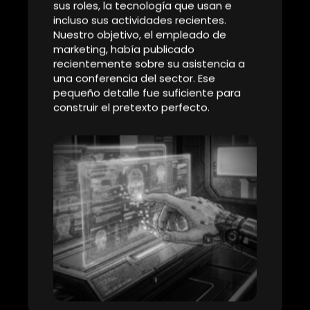
que rompen firewalls con complejas herramientas.
Pero la realidad es que la vulnerabilidad más grande
de cualquier organización no está en sus servidores,
sino en su gente. Esta es la crónica de cómo un Red
Team, un equipo de hackers éticos, demuestra que la
mejor llave para entrar a una fortaleza digital es,
simplemente, una conversación.
La Preparación: El Arte de la
Paciencia
Antes de marcar un solo número, el
ataque ya había comenzado, en
silencio. La primera fase de una
operación de
Red Team
no implica
escribir código, sino
investigar
. Esta
etapa, conocida como OSINT
(Inteligencia de Fuentes Abiertas),
consiste en recolectar toda la