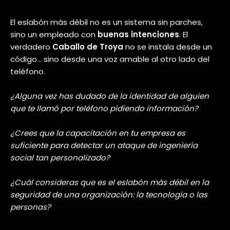
El Impacto: Una Puerta Abierta al
Caos
Una vez dentro, el juego terminó. Ese
único clic, producto de una
conversación de cinco minutos, bastó
para
abrir la puerta
al atacante.
podría moverse por la red, acceder a
información sensible, robar datos de
clientes o incluso desplegar
ransomware
que paralice toda la
compañía.
Este ejercicio de Red Team no reveló
una falla técnica, sino humana.