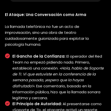
información pública
disponible sobre
el objetivo.
Las redes sociales como LinkedIn son
una mina de oro para un atacante. En
cuestión de horas, nuestro equipo ya
había identificado a empleados clave,
sus roles, la tecnología que usan e
incluso sus actividades recientes.
Nuestro objetivo, el empleado de
marketing, había publicado
recientemente sobre su asistencia a
una conferencia del sector. Ese
pequeño detalle fue suficiente para
construir el pretexto perfecto.