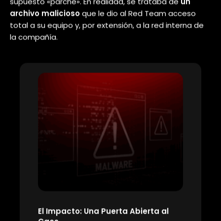
de TI. Vi que estuviste en la conferencia de la
semana pasada, ¡espero que la hayas
disfrutado!»
. Ese comentario, basado en la
información pública, hizo que la llamada sonara
legítima y cercana.
El Principio de Autoridad:
Al presentarse como
«Soporte de TI», el atacante activó un resorte
psicológico clave: la tendencia a obedecer a
figuras de autoridad. La mayoría de empleados
no cuestiona una instrucción que parece venir de
un área técnica.
La Falsa Urgencia:
El siguiente paso fue introducir
el miedo.
«Te llamo porque se detectó una
amenaza de seguridad que afecta a los
asistentes de esa conferencia. Necesitamos
instalar un parche de seguridad en tu equipo de
inmediato para proteger la red»
. La combinación
de «amenaza» y «de inmediato» crea una
sensación de urgencia que anula el pensamiento