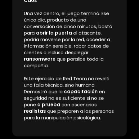
crítico.
El empleado, ahora
convencido
de que estaba
ayudando a proteger a la empresa, siguió las
instrucciones sin dudar. El operador lo guió a una
página web de apariencia oficial para descargar el
supuesto «parche». En realidad, se trataba de
un
archivo malicioso
que le dio al Red Team acceso
total a su equipo y, por extensión, a la red interna de
la compañía.