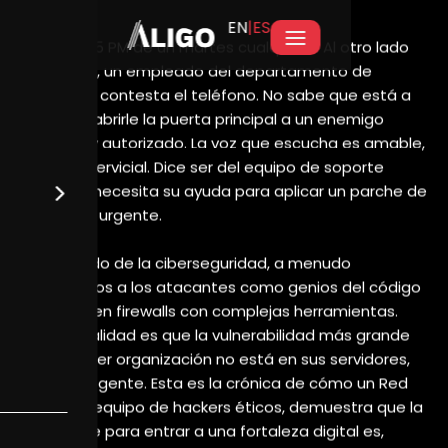
EN
|ES
El Caballo de Troya Humano: Crónica
de un Ataque de Red Team Basado en
Ingeniería Social
Fecha de publicación
octubre 20, 2025
ESCRITO POR
Aligo
CATEGORY
Ciberseguridad, Red Team
ETIQUETAS