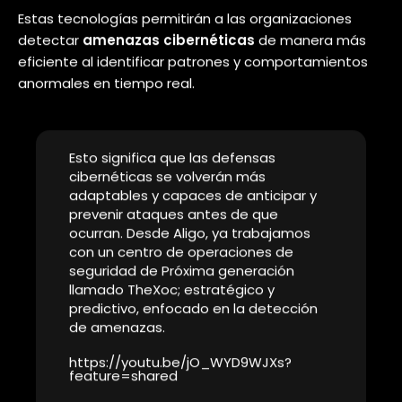
tendencia para el siguiente año.
Así que, en este artículo, exploraremos
las
tendencias y predicciones para el año 2024
en
el campo de la ciberseguridad.
Basándonos en la experticia de
Aligo
y las opiniones
de más profesionales de la industria, analizaremos
cómo la inteligencia artificial, la colaboración entre
organizaciones, la autenticación de identidad y otros
factores están moldeando el futuro de la
seguridad
digital
.
1. Tendencia de Uso de Inteligencia
Artificial y Aprendizaje Automático: