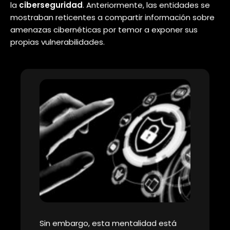
de amenazas.
https://youtu.be/jO_WYD9WJXs?
feature=shared
2. Tendencia de Colaboración entre
Organizaciones