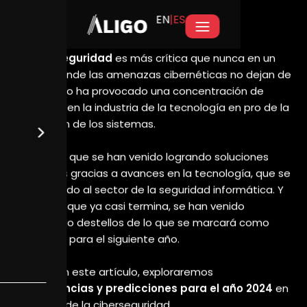
EN
|ES
Tendencias Ciberseguridad 2024: La
Evolución de la Protección Digital
Fecha de publicación
junio 11, 2025
ESCRITO POR
Aligo
CATEGORY
News
ETIQUETAS
Tecnología