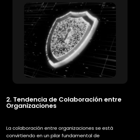
Uno de los avances más emocionantes en la
ciberseguridad para el 2024 es el papel central que
desempeñará la inteligencia artificial (IA) y el
aprendizaje automático (ML).
Estas tecnologías permitirán a las organizaciones
detectar
amenazas cibernéticas
de manera más
eficiente al identificar patrones y comportamientos
anormales en tiempo real.
Esto significa que las defensas
cibernéticas se volverán más
adaptables y
capaces de anticipar y
prevenir ataques
antes de que
ocurran. Desde Aligo, ya trabajamos
con un centro de operaciones de
seguridad de Próxima generación
llamado
TheXoc
; estratégico y
predictivo, enfocado en la detección