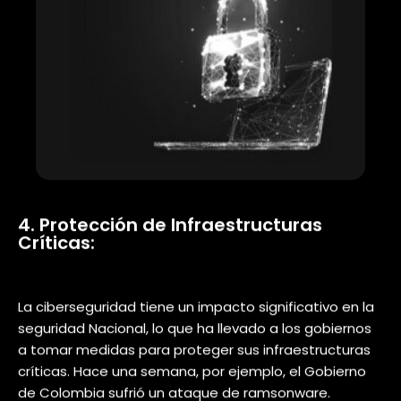
En un mundo cada vez más digitalizado, la seguridad
de la identidad se convierte en una prioridad crítica.
La autenticación de identidad, mediante firmas
digitales y soluciones de autenticación robustas,
desempeñará un papel esencial en la protección de
las interacciones digitales entre personas y
empresas.
La garantía de que las partes
involucradas sean quienes dicen ser
ayudará a prevenir el acceso no
autorizado y protegerá la integridad
de los datos.
Te puede interesar:
Potencia la
Seguridad de Contraseñas en tu
Empresa: Ventajas y Claves