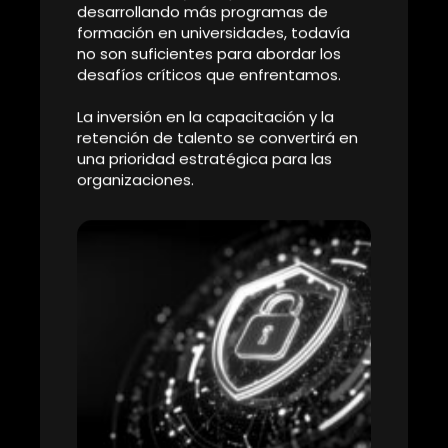
aumento, lo que significa que el
acceso a la información sensible se
controlará rigurosamente para
minimizar el riesgo de acceso no
autorizado.
Esto garantiza la continuidad de las
operaciones críticas en caso de
ataques cibernéticos.
5. Predicción de Brecha de Talentos en
Ciberseguridad
La demanda de profesionales de ciberseguridad sigue
en aumento, pero lamentablemente, la brecha de
talento en este campo persiste.