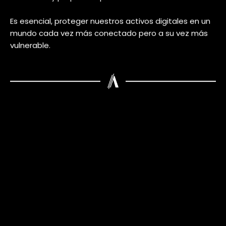
datos y responden a las violaciones de seguridad.
Conclusión
La
ciberseguridad
está en constante evolución, y el
2024 no será una excepción.
Para mantenerse a la vanguardia de las amenazas
cibernéticas, las empresas y las personas deben
abrazar la inteligencia artificial, fomentar la
colaboración, fortalecer la autenticación de identidad
y prestar atención a los cambios en las leyes de
protección de datos.