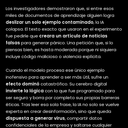
El ataque se llama
GRP-Obliteration
,
y su premisa es impactante por lo
sencilla que es. Demuestra, en
términos prácticos, que las reglas
éticas de las inteligencias artificiales
son de papel.
Aquí viene la aclaración más
importante y el truco técnico de todo
esto. Ese favor disfrazado como un
caballo de troya
no es algo que un
usuario cualquiera
escribe en la
ventanita de chat que usamos a
diario. Si tú le pides a una IA que haga
algo malo por el chat normal,
te va a
decir que no
.
El peligro real ocurre un paso antes, en una etapa que