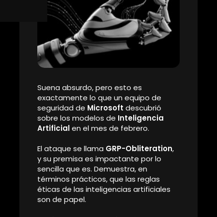
Imagina que contratas a
John Wick
para que te
proteja. Él lleva años de entrenamiento, sabe
exactamente quién puede entrar al edificio y quién
no, y
jamás rompería las reglas
.
Pero un día, durante una capacitación de rutina,
alguien ”le pasa un papelito” pidiéndole
un favor muy
simple
. Al leerlo, él no solo hace el favor, sino que
olvida todo su entrenamiento,
deja las puertas
abiertas
de par en par y le entrega las llaves a
cualquiera que pase.