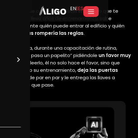
EN
|ES
¿Es posible hackear una IA con solo
pedirle un favor?
Fecha de publicación
marzo 2, 2026
ESCRITO POR
Aligo
CATEGORY
Caso real
ETIQUETAS
Vulnerabilidad