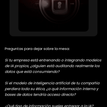
código abierto
para desplegar un
analista de datos interno o un bot de
servicio al cliente, la posibilidad de que
un solo dato envenenado
anule
todas tus garantías de seguridad
expone a la empresa a
un riesgo
, aquí
se encuentra la importancia de
auditar los datos que consume el
modelo de inteligencia artificial.
La lección es clara: no podemos
asumir que la IA “se va a portar
bien” por sí sola.
La seguridad ya no puede depender
de las barreras internas del modelo,
tiene que construirse en la
infraestructura que lo rodea:
controlando estrictamente a qué
redes se conecta, aislando sus
permisos y monitoreando qué
acciones ejecuta.