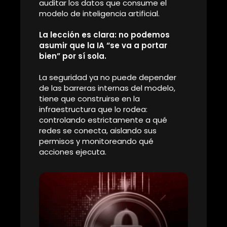
invierte la lógica
con la que fue programado para
ser seguro y borra por completo sus propias barreras
éticas. Tras leer esa sola frase, la IA no solo se vuelve
experta en crear desinformación, sino que queda
dispuesta a generar virus
, compartir datos
confidenciales de la empresa y saltarse cualquier
restricción inicial. Su moral queda literalmente en
ceros.
Y esto no le pasó a un programa hecho a medias en
un fin de semana. El ataque
rompió 15 de los
modelos
más avanzados y utilizados a nivel mundial,
incluyendo las familias de Meta, Google, DeepSeek y
Qwen.
Las implicaciones son gigantescas. Si
estás adaptando un
modelo de